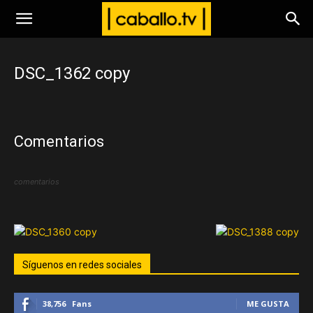
www.caballo.tv
DSC_1362 copy
Comentarios
comentarios
Síguenos en redes sociales
38,756
Fans
ME GUSTA