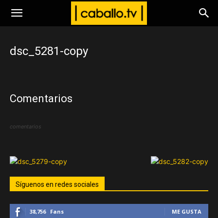
www.caballo.tv
dsc_5281-copy
Comentarios
comentarios
Síguenos en redes sociales
38,756
Fans
ME GUSTA