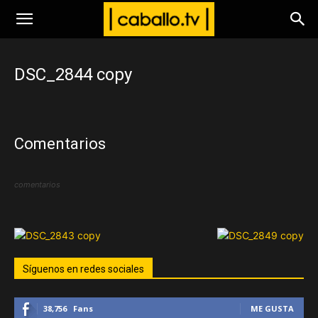
www.caballo.tv
DSC_2844 copy
Comentarios
comentarios
Síguenos en redes sociales
38,756
Fans
ME GUSTA