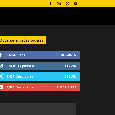
Síguenos en redes sociales
38,756
Fans
ME GUSTA
17,363
Seguidores
SEGUIR
8,427
Seguidores
SEGUIR
5,780
Suscriptores
SUSCRIBIRTE