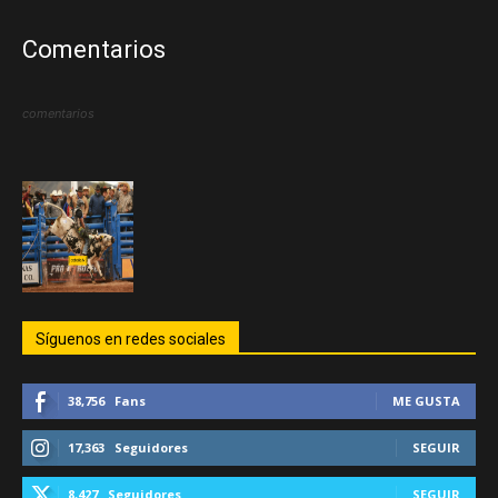
Comentarios
comentarios
Síguenos en redes sociales
38,756
Fans
ME GUSTA
17,363
Seguidores
SEGUIR
8,427
Seguidores
SEGUIR