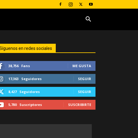
Síguenos en redes sociales
38,756
Fans
ME GUSTA
17,363
Seguidores
SEGUIR
8,427
Seguidores
SEGUIR
5,780
Suscriptores
SUSCRIBIRTE