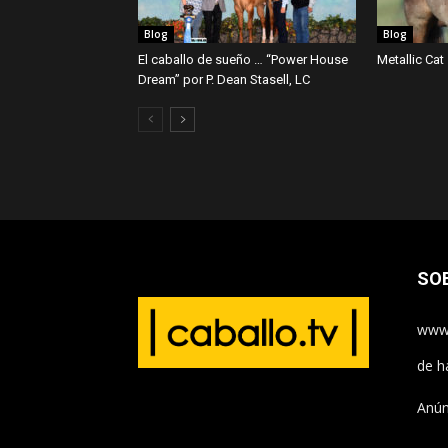
Blog
Blog
El caballo de sueño … “Power House
Metallic Cat
Dream” por P. Dean Stasell, LC
SO
www.
de h
Anún