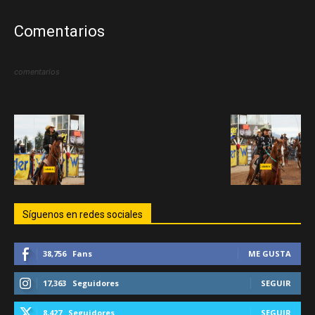
Comentarios
comentarios
Síguenos en redes sociales
38,756
Fans
ME GUSTA
17,363
Seguidores
SEGUIR
8,427
Seguidores
SEGUIR