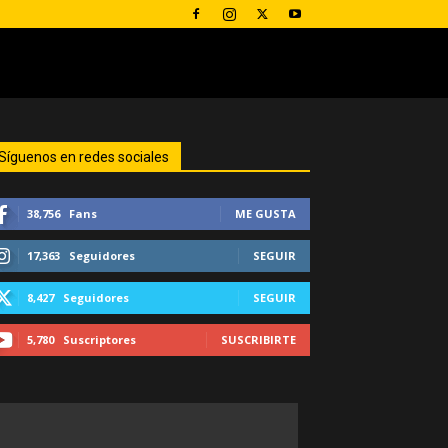
Síguenos en redes sociales
38,756
Fans
ME GUSTA
17,363
Seguidores
SEGUIR
8,427
Seguidores
SEGUIR
5,780
Suscriptores
SUSCRIBIRTE