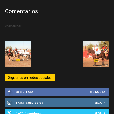
Comentarios
comentarios
Síguenos en redes sociales
38,756
Fans
ME GUSTA
17,363
Seguidores
SEGUIR
8,427
Seguidores
SEGUIR