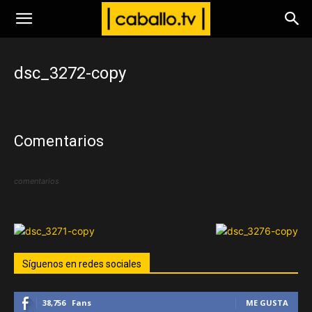
www.caballo.tv
dsc_3272-copy
Comentarios
comentarios
Síguenos en redes sociales
38,756
Fans
ME GUSTA