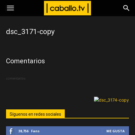
www.caballo.tv
dsc_3171-copy
Comentarios
comentarios
Síguenos en redes sociales
38,756
Fans
ME GUSTA