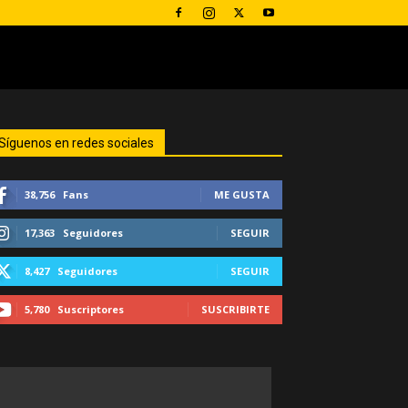
Síguenos en redes sociales
38,756
Fans
ME GUSTA
17,363
Seguidores
SEGUIR
8,427
Seguidores
SEGUIR
5,780
Suscriptores
SUSCRIBIRTE