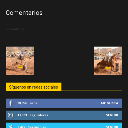
Comentarios
comentarios
Síguenos en redes sociales
38,756
Fans
ME GUSTA
17,363
Seguidores
SEGUIR
8,427
Seguidores
SEGUIR